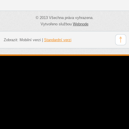
© 2013 Všechna práva vyhrazena.
Vytvořeno službou
Webnode
Zobrazit:
Mobilní verzi
|
Standardní verzi