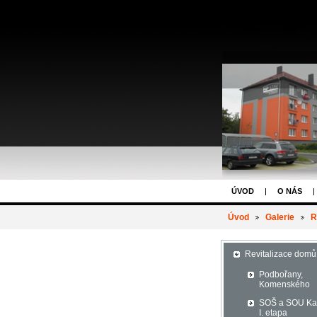
ÚVOD
O NÁS
Úvod
Galerie
R
Revitalizace domů
Podbořany,
Komenského
SOŠ a SOU K
I. etapa