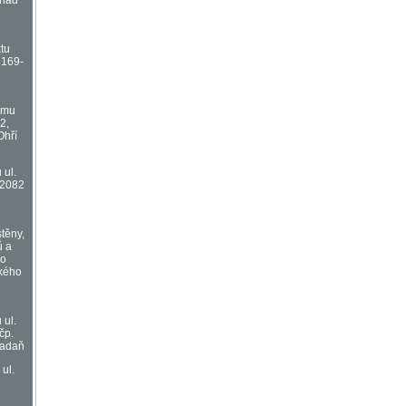
 nad
tu
2169-
omu
2,
Ohří
 ul.
 2082
stěny,
ů a
ho
kého
 ul.
čp.
Kadaň
ul.