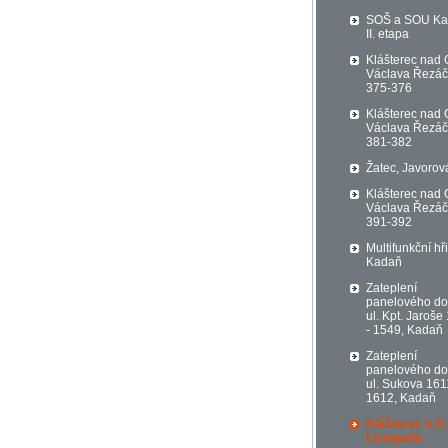
SOŠ a SOU K
II. etapa
Klášterec nad 
Václava Řezá
375-376
Klášterec nad 
Václava Řezá
381-382
Žatec, Javorov
Klášterec nad 
Václava Řezá
391-392
Multifunkční hři
Kadaň
Zateplení
panelového d
ul. Kpt. Jaroše
- 1549, Kadaň
Zateplení
panelového d
ul. Sukova 161
1612, Kadaň
Klášterec n O.
Listopadu