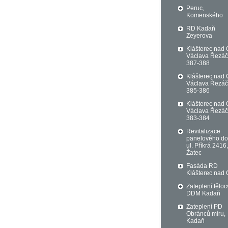
Peruc,
Komenského
RD Kadaň
Zeyerova
Klášterec nad 
Václava Řezá
387-388
Klášterec nad 
Václava Řezá
385-386
Klášterec nad 
Václava Řezá
383-384
Revitalizace
panelového d
ul. Příkrá 2416,
Žatec
Fasáda RD
Klášterec nad 
Zateplení těloc
DDM Kadaň
Zateplení PD
Obránců míru,
Kadaň