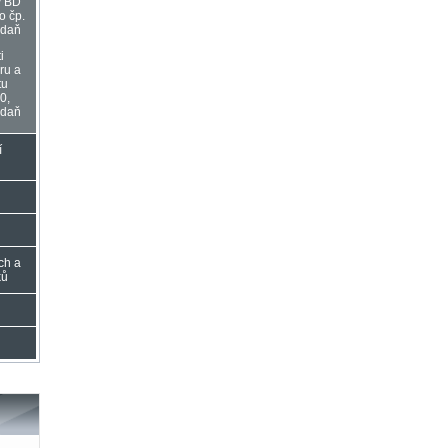
y BD
o čp.
adaň
i
ru a
tu
0,
adaň
í
ch a
ků