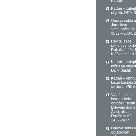
Kadaň
Kadaň – zatepl
objektu DDM Š
Oprava soklu u
Jaroslava
Vrchlického čp
2632 – 2634, Ž
Revitalizace
panelového d
Dukelská 494-
Klášterec nad 
Kadaň – zatepl
krčku na objek
DDM Šuplík
Kadaň – obno
fasád kostela S
sv. Jana Křtitel
Výměna části
keramického
obložení soklu
bytovém domě
Žatci, ulice
Družstevní čp.
2432-2437
Oprava soklu a
odizolování