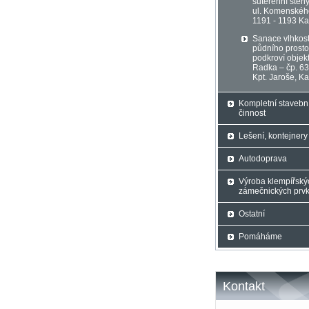
suterénní stěn
ul. Komenskéh
1191 - 1193 K
Sanace vlhkost
půdního prosto
podkroví objek
Radka – čp. 63
Kpt. Jaroše, K
Kompletní stavebn
činnost
Lešení, kontejnery
Autodoprava
Výroba klempířský
zámečnických prv
Ostatní
Pomáháme
Kontakt