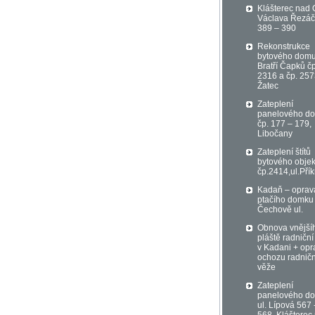
Klášterec nad 
Václava Řezá
389 – 390
Rekonstrukce
bytového domu
Bratří Čapků čp
2316 a čp. 257
Žatec
Zateplení
panelového d
čp. 177 – 179,
Libočany
Zateplení štítů
bytového objek
čp.2414,ul.Přík
Kadaň – oprav
ptačího domku
Čechově ul.
Obnova vnější
pláště radniční
v Kadani + opr
ochozu radničn
věže
Zateplení
panelového d
ul. Lípová 567 