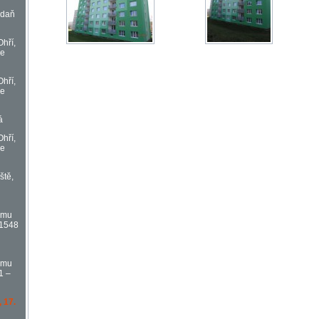
adaň
Ohří,
če
Ohří,
če
á
Ohří,
če
ště,
omu
 1548
omu
1 –
, 17.