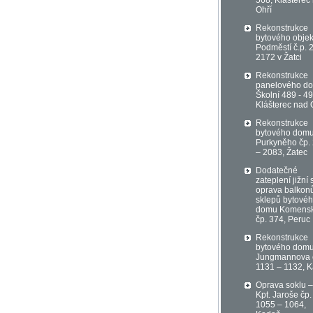
568, Klášterec
Ohří
Rekonstrukce
bytového objek
Podměstí č.p. 
2172 v Žatci
Rekonstrukce
panelového d
Školní 489 - 49
Klášterec nad 
Rekonstrukce
bytového domu
Purkyněho čp.
– 2083, Žatec
Dodatečné
zateplení jižní 
oprava balkon
sklepů bytové
domu Komens
čp. 374, Peruc
Rekonstrukce
bytového domu
Jungmannova 
1131 – 1132, 
Oprava soklu – 
Kpt. Jaroše čp.
1055 – 1064,