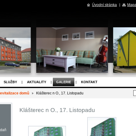
Úvodní stránka
Mapa
SLUŽBY
AKTUALITY
GALERIE
KONTAKT
evitalizace domů
Klášterec n O., 17. Listopadu
Klášterec n O., 17. Listopadu
adaň