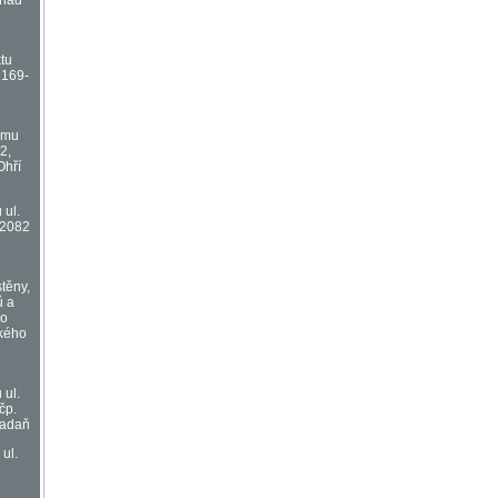
 nad
tu
2169-
omu
2,
Ohří
 ul.
 2082
stěny,
ů a
ho
kého
 ul.
čp.
Kadaň
ul.