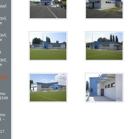
adaň
Ohří,
če
Ohří,
če
á
Ohří,
če
iště,
omu
 1548
omu
1 –
 17.