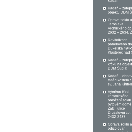
Kadaň
Kadaň – zatepl
objektu DDM Š
Oprava soklu u
Jaroslava
Vrchlického čp
2632 – 2634, Ž
Revitalizace
panelového d
Dukelská 494-
Klášterec nad 
Kadaň – zatepl
krčku na objek
DDM Šuplík
Kadaň – obno
fasád kostela S
sv. Jana Křtitel
Výměna části
keramického
obložení soklu
bytovém domě
Žatci, ulice
Družstevní čp.
2432-2437
Oprava soklu a
odizolování