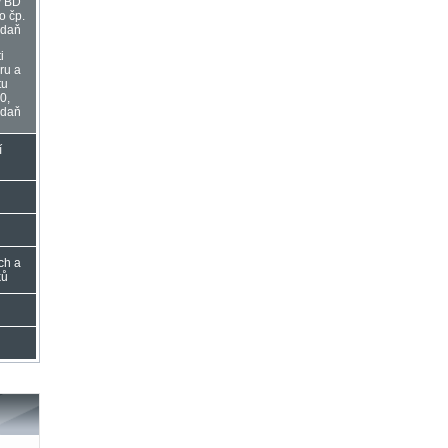
y BD
o čp.
adaň
i
ru a
tu
0,
adaň
í
ch a
ků