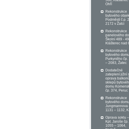
568, Klášterec
Ohří
Rekonstrukce
bytového objek
Podměstí č.p. 
2172 v Žatci
Rekonstrukce
panelového d
Školní 489 - 49
Klášterec nad 
Rekonstrukce
bytového domu
Purkyněho čp.
– 2083, Žatec
Dodatečné
zateplení jižní 
oprava balkon
sklepů bytové
domu Komens
čp. 374, Peruc
Rekonstrukce
bytového domu
Jungmannova 
1131 – 1132, 
Oprava soklu – 
Kpt. Jaroše čp.
1055 – 1064,