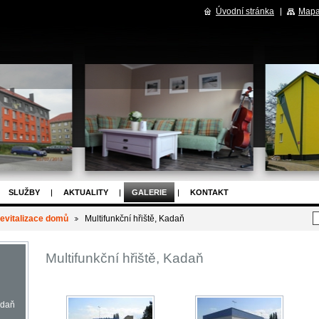
Úvodní stránka
Mapa
SLUŽBY
AKTUALITY
GALERIE
KONTAKT
evitalizace domů
Multifunkční hřiště, Kadaň
Multifunkční hřiště, Kadaň
adaň