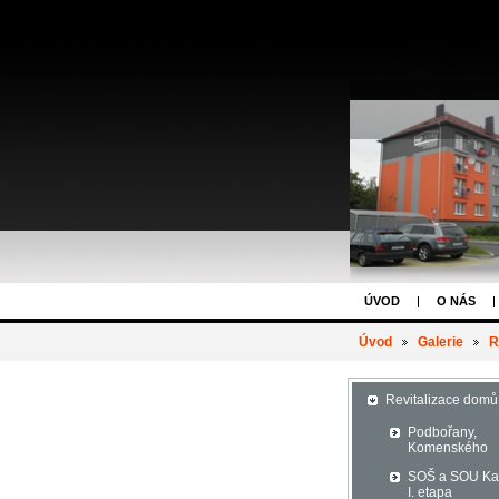
ÚVOD
O NÁS
Úvod
Galerie
R
Revitalizace domů
Podbořany,
Komenského
SOŠ a SOU K
I. etapa