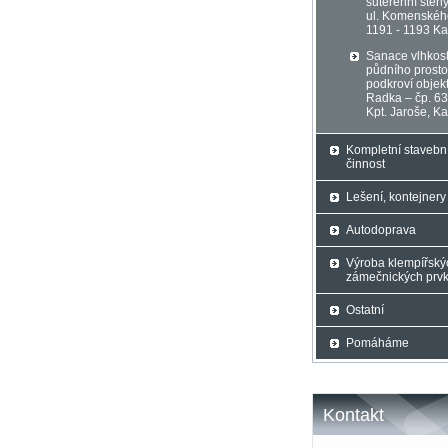
suterénní stěn
ul. Komenskéh
1191 - 1193 K
Sanace vlhkost
půdního prosto
podkroví objek
Radka – čp. 63
Kpt. Jaroše, K
Kompletní stavebn
činnost
Lešení, kontejnery
Autodoprava
Výroba klempířský
zámečnických prv
Ostatní
Pomáháme
Kontakt