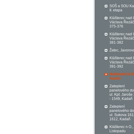
SOŠ a SOU K
II. etapa
Klášterec nad 
Václava Řezá
375-376
Klášterec nad 
Václava Řezá
381-382
Žatec, Javorov
Klášterec nad 
Václava Řezá
391-392
Multifunkční hř
Kadaň
Zateplení
panelového d
ul. Kpt. Jaroše
- 1549, Kadaň
Zateplení
panelového d
ul. Sukova 161
1612, Kadaň
Klášterec n O.,
Listopadu