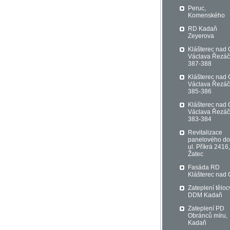
Peruc,
Komenského
RD Kadaň
Zeyerova
Klášterec nad 
Václava Řezá
387-388
Klášterec nad 
Václava Řezá
385-386
Klášterec nad 
Václava Řezá
383-384
Revitalizace
panelového d
ul. Příkrá 2416,
Žatec
Fasáda RD
Klášterec nad 
Zateplení těloc
DDM Kadaň
Zateplení PD
Obránců míru,
Kadaň