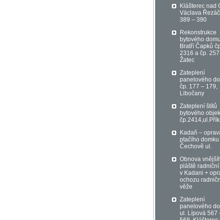
Klášterec nad 
Václava Řezá
389 – 390
Rekonstrukce
bytového domu
Bratří Čapků čp
2316 a čp. 257
Žatec
Zateplení
panelového d
čp. 177 – 179,
Libočany
Zateplení štítů
bytového objek
čp.2414,ul.Přík
Kadaň – oprav
ptačího domku
Čechově ul.
Obnova vnější
pláště radniční
v Kadani + opr
ochozu radničn
věže
Zateplení
panelového d
ul. Lípová 567 