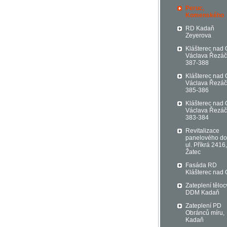
Peruc,
Komenského
RD Kadaň
Zeyerova
Klášterec nad 
Václava Řezá
387-388
Klášterec nad 
Václava Řezá
385-386
Klášterec nad 
Václava Řezá
383-384
Revitalizace
panelového d
ul. Příkrá 2416,
Žatec
Fasáda RD
Klášterec nad 
Zateplení těloc
DDM Kadaň
Zateplení PD
Obránců míru,
Kadaň