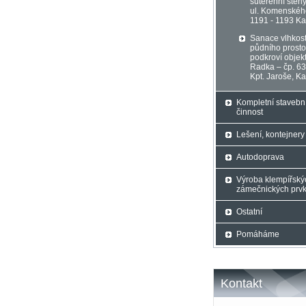
suterénní stěn
ul. Komenskéh
1191 - 1193 K
Sanace vlhkost
půdního prosto
podkroví objek
Radka – čp. 63
Kpt. Jaroše, K
Kompletní stavebn
činnost
Lešení, kontejnery
Autodoprava
Výroba klempířský
zámečnických prv
Ostatní
Pomáháme
Kontakt