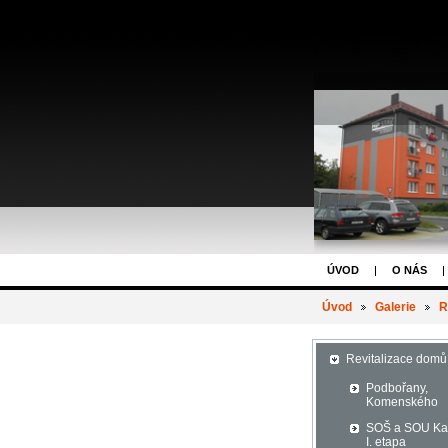
ÚVOD
O NÁS
Úvod
Galerie
R
Revitalizace domů
Podbořany,
Komenského
SOŠ a SOU K
I. etapa