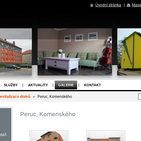
Úvodní stránka
Mapa
SLUŽBY
AKTUALITY
GALERIE
KONTAKT
evitalizace domů
Peruc, Komenského
Peruc, Komenského
adaň