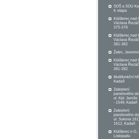
SOŠ a SOU K
II. etapa
Klášterec nad 
Václava Řezá
375-376
Klášterec nad 
Václava Řezá
381-382
Žatec, Javorov
Klášterec nad 
Václava Řezá
391-392
Multifunkční hři
Kadaň
Zateplení
panelového d
ul. Kpt. Jaroše
- 1549, Kadaň
Zateplení
panelového d
ul. Sukova 161
1612, Kadaň
Klášterec n O.,
Listopadu