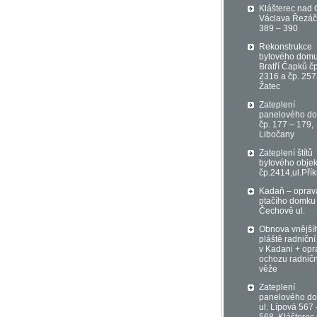
Klášterec nad 
Václava Řezá
389 – 390
Rekonstrukce
bytového domu
Bratří Čapků čp
2316 a čp. 257
Žatec
Zateplení
panelového d
čp. 177 – 179,
Libočany
Zateplení štítů
bytového objek
čp.2414,ul.Přík
Kadaň – oprav
ptačího domku
Čechově ul.
Obnova vnější
pláště radniční
v Kadani + opr
ochozu radničn
věže
Zateplení
panelového d
ul. Lípová 567 