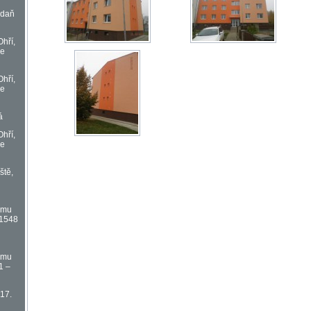
adaň
Ohří,
če
Ohří,
če
á
Ohří,
če
ště,
omu
 1548
omu
1 –
 17.