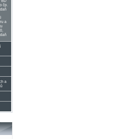
y BD
o čp.
adaň
i
ru a
tu
0,
adaň
í
ch a
ků