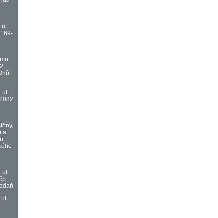
 nad
tu
2169-
omu
2,
Ohří
 ul.
 2082
stěny,
ů a
ho
kého
 ul.
čp.
Kadaň
ul.