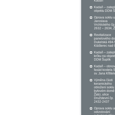
Kadaň
Kadaň – zatepl
objektu DDM Š
Oprava soklu u
Jaroslava
Vrchlického čp
2632 – 2634, Ž
Revitalizace
panelového d
Dukelská 494-
Klášterec nad 
Kadaň – zatepl
krčku na objek
DDM Šuplík
Kadaň – obno
fasád kostela S
sv. Jana Křtitel
Výměna části
keramického
obložení soklu
bytovém domě
Žatci, ulice
Družstevní čp.
2432-2437
Oprava soklu a
odizolování