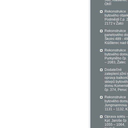
568, Klášterec
Ohří
Rekonstrukce
bytového objek
Podměstí č.p. 
2172 v Žatci
Rekonstrukce
panelového d
Školní 489 - 49
Klášterec nad 
Rekonstrukce
bytového domu
Purkyněho čp.
– 2083, Žatec
Dodatečné
zateplení jižní 
oprava balkon
sklepů bytové
domu Komens
čp. 374, Peruc
Rekonstrukce
bytového domu
Jungmannova 
1131 – 1132, 
Oprava soklu – 
Kpt. Jaroše čp.
1055 – 1064,