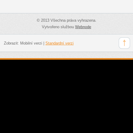
© 2013 Všechna práva vyhrazena.
Vytvořeno službou
Webnode
Zobrazit:
Mobilní verzi
|
Standardní verzi