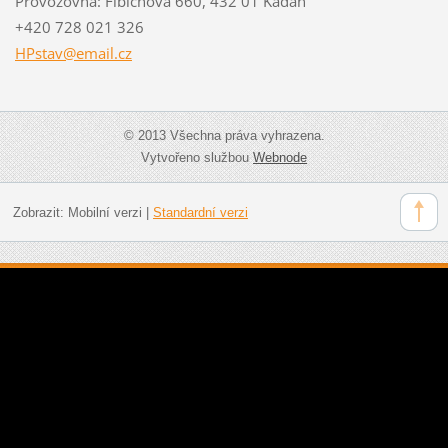
Provozovna: Fibichova 660, 432 01 Kadaň
+420 728 021 326
HPstav@e
mail.cz
© 2013 Všechna práva vyhrazena.
Vytvořeno službou
Webnode
Zobrazit:
Mobilní verzi
|
Standardní verzi