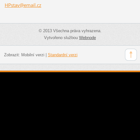
HPstav@e
mail.cz
© 2013 Všechna práva vyhrazena.
Vytvořeno službou
Webnode
Zobrazit:
Mobilní verzi
|
Standardní verzi