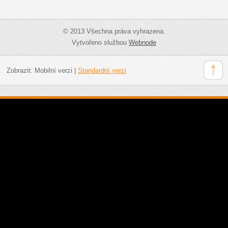
© 2013 Všechna práva vyhrazena.
Vytvořeno službou
Webnode
Zobrazit:
Mobilní verzi
|
Standardní verzi