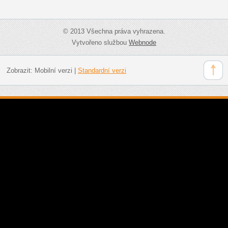
© 2013 Všechna práva vyhrazena.
Vytvořeno službou
Webnode
Zobrazit:
Mobilní verzi
|
Standardní verzi