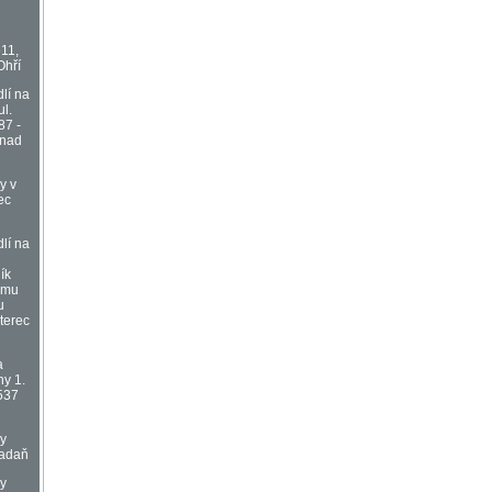
511,
Ohří
lí na
l.
87 -
 nad
y v
ec
lí na
ík
omu
u
terec
a
hy 1.
537
vy
Kadaň
vy