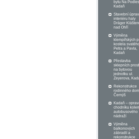
bytu Na Podles
Kadaň
Stavební úprav
interiéru haly
Dräger Klášter
nad Ohří
Výměna
klempířských p
kostela svatéh
Petra a Pavla,
Kadaň
Přestavba
sklepních pros
na bytovou
jednotku ul.
Zeyerova, Kad
Rekonstrukce
rodinného do
Černýš
Kadaň – oprav
chodníku kole
autobusového
nádraží
Výměna
balkonových
zábradlí a
rekonstrukce