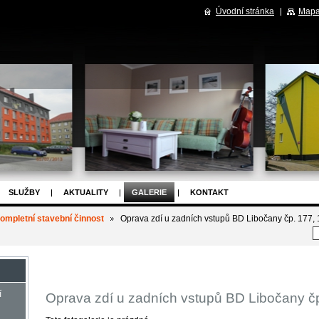
Úvodní stránka
Mapa
SLUŽBY
AKTUALITY
GALERIE
KONTAKT
ompletní stavební činnost
Oprava zdí u zadních vstupů BD Libočany čp. 177, 
í
Oprava zdí u zadních vstupů BD Libočany čp