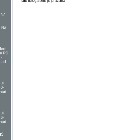
Tato fotogalerie je prázdná.
iště
- Na
lení
na PD
 -
 nad
ul.
70-
 nad
ul.
76-
 nad
MŠ,