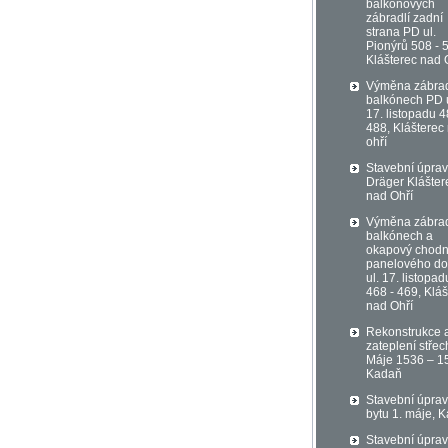
balkonových
zábradlí zadní
strana PD ul.
Pionýrů 508 - 
Klášterec nad 
Výměna zábrad
balkónech PD u
17. listopadu 4
488, Klášterec
ohří
Stavební úprav
Dräger Klášter
nad Ohří
Výměna zábrad
balkónech a
okapový chodn
panelového d
ul. 17. listopad
468 - 469, Kláš
nad Ohří
Rekonstrukce 
zateplení střec
Máje 1536 – 1
Kadaň
Stavební úpra
bytu 1. máje, 
Stavební úpra