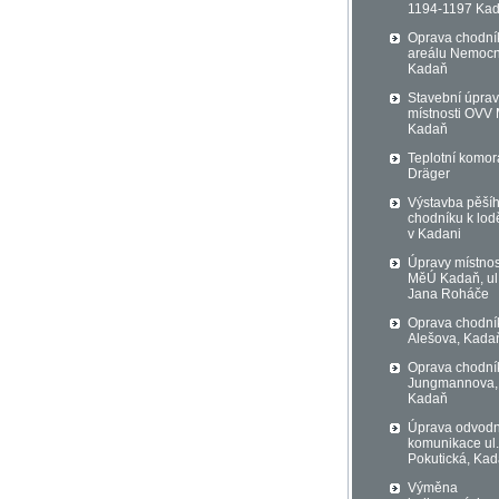
1194-1197 Ka
Oprava chodní
areálu Nemocn
Kadaň
Stavební úpra
místnosti OVV
Kadaň
Teplotní komor
Dräger
Výstavba pěší
chodníku k lod
v Kadani
Úpravy místnos
MěÚ Kadaň, ul
Jana Roháče
Oprava chodník
Alešova, Kada
Oprava chodník
Jungmannova,
Kadaň
Úprava odvod
komunikace ul.
Pokutická, Ka
Výměna