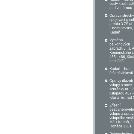
cesty k zahrá
pod vodárnou
Oprava střechy
spojovací chod
areálu 3.ZŠ ul.
Chomutovská,
Kadaň
Výměna
balkonových
zábradlí ul. J. Á
Komenského č
465 - 466, Kláš
nad Ohří
Kadaň – hrad
řešení vlhkosti
Opravy dlažeb
vstupy a nové
schránky ul. 17
listopadu 487 -
Klášterec nad 
Zřízení
bezbariérovéh
vstupu a oprav
vstupního vest
MěÚ Kadaň, J.
Roháče 1381