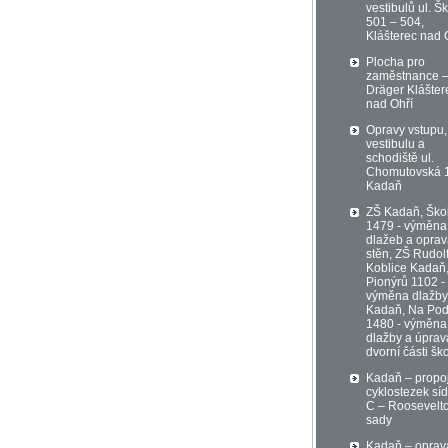
vestibulů ul. Šk
501 – 504,
Klášterec nad 
Plocha pro
zaměstnance 
Dräger Klášter
nad Ohří
Opravy vstupu,
vestibulu a
schodiště ul.
Chomutovská 
Kadaň
ZŠ Kadaň, Ško
1479 - výměna
dlažeb a opra
stěn, ZŠ Rudol
Koblice Kadaň
Pionýrů 1102 -
výměna dlažby
Kadaň, Na Pod
1480 - výměna
dlažby a úprav
dvorní části šk
Kadaň – propo
cyklostezek síd
C – Roosevelt
sady
Kadaň – oprav