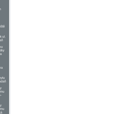
m
iště
k ul.
daň
ku
atky
Na
ň
na
ň
bytu
Kadaň
vy
omu
6-
vy
omu
ká