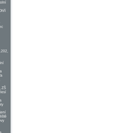
olní
Ohří
–
ec
1202,
lní
va
fa
,
, ZŠ
lesí
a
oly
jení
liště
ovy
a