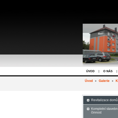
ÚVOD
O NÁS
Úvod
Galerie
K
Revitalizace domů
Kompletní stavebn
činnost