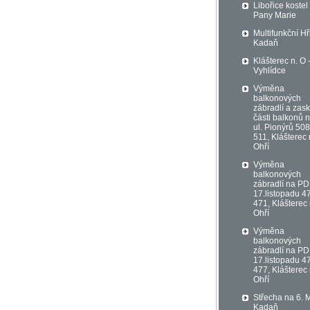
Libořice kostel
Pany Marie
Multifunkční Hř
Kadaň
Klášterec n. O 
Vyhlídce
Výměna
balkonových
zábradlí a zask
části balkonů 
ul. Pionýrů 508
511, Klášterec
Ohří
Výměna
balkonových
zábradlí na PD 
17.listopadu 4
471, Klášterec
Ohří
Výměna
balkonových
zábradlí na PD 
17.listopadu 4
477, Klášterec
Ohří
Střecha na 6. 
Kadaň