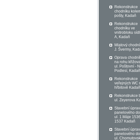
Rekonstrukce
chodníku kole
pošty, Kadaň
Rekonstrukce
chodníku ve
vnitrobloku sídl
A, Kadaň
Mlatový chodní
J. Švermy, Ka
Oprava chodní
na rohu křižov
ul. Poštovní - 
Podlesí, Kada
Rekonstrukce
veřejných WC 
hřbitově Kada
Rekonstrukce 
ul. Zeyerova 
Stavební úpra
panelového d
ul. 1.Máje 153
1537 Kadaň
Stavební úpra
panelového d
ul. Chomutovs