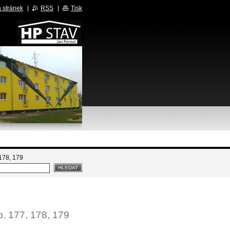
 stránek
RSS
Tisk
178, 179
. 177, 178, 179