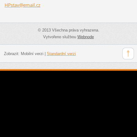
HPstav@e
mail.cz
© 2013 Všechna práva vyhrazena.
Vytvořeno službou
Webnode
Zobrazit:
Mobilní verzi
|
Standardní verzi