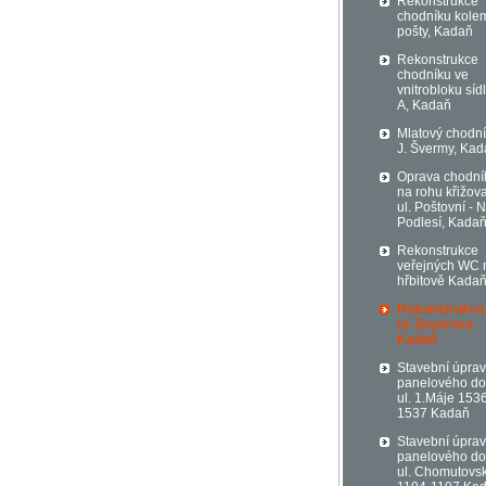
Rekonstrukce
chodníku kole
pošty, Kadaň
Rekonstrukce
chodníku ve
vnitrobloku sídl
A, Kadaň
Mlatový chodní
J. Švermy, Ka
Oprava chodní
na rohu křižov
ul. Poštovní - 
Podlesí, Kada
Rekonstrukce
veřejných WC 
hřbitově Kada
Rekonstrukce
ul. Zeyerova
Kadaň
Stavební úpra
panelového d
ul. 1.Máje 153
1537 Kadaň
Stavební úpra
panelového d
ul. Chomutovs