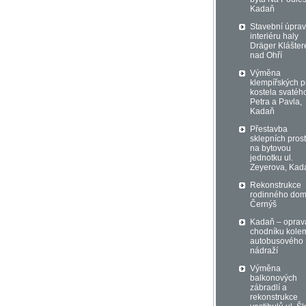
Kadaň
Stavební úprav
interiéru haly
Dräger Klášter
nad Ohří
Výměna
klempířských p
kostela svatéh
Petra a Pavla,
Kadaň
Přestavba
sklepních pros
na bytovou
jednotku ul.
Zeyerova, Kad
Rekonstrukce
rodinného do
Černýš
Kadaň – oprav
chodníku kole
autobusového
nádraží
Výměna
balkonových
zábradlí a
rekonstrukce