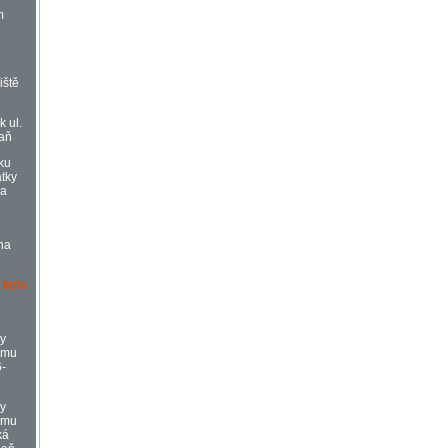
m
iště
k ul.
daň
ku
atky
Na
ň
na
ň
 bytu
vy
omu
6-
vy
omu
ká