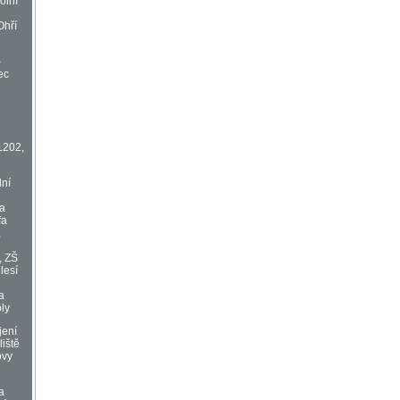
olní
Ohří
–
ec
1202,
lní
va
fa
,
, ZŠ
lesí
a
oly
jení
liště
ovy
a