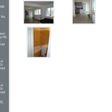
iště
- Na
lení
na PD
 -
 nad
ul.
70-
 nad
ul.
76-
 nad
MŠ,