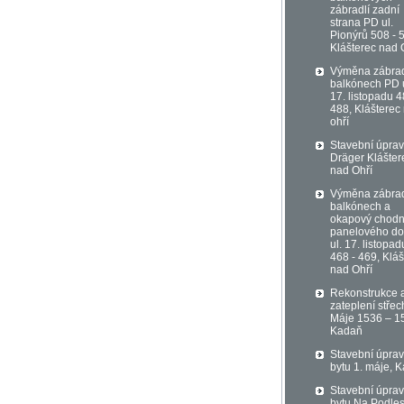
zábradlí zadní
strana PD ul.
Pionýrů 508 - 
Klášterec nad 
Výměna zábrad
balkónech PD u
17. listopadu 4
488, Klášterec
ohří
Stavební úprav
Dräger Klášter
nad Ohří
Výměna zábrad
balkónech a
okapový chodn
panelového d
ul. 17. listopad
468 - 469, Kláš
nad Ohří
Rekonstrukce 
zateplení střec
Máje 1536 – 1
Kadaň
Stavební úpra
bytu 1. máje, 
Stavební úpra
bytu Na Podles