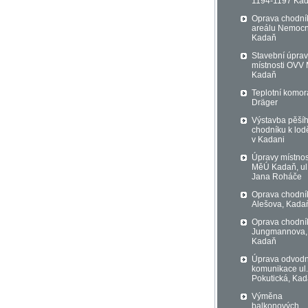
1194-1197 Ka
Oprava chodní
areálu Nemocn
Kadaň
Stavební úpra
místnosti OVV
Kadaň
Teplotní komor
Dräger
Výstavba pěší
chodníku k lod
v Kadani
Úpravy místnos
MěÚ Kadaň, ul
Jana Roháče
Oprava chodník
Alešova, Kada
Oprava chodník
Jungmannova,
Kadaň
Úprava odvod
komunikace ul.
Pokutická, Ka
Výměna
balkonových