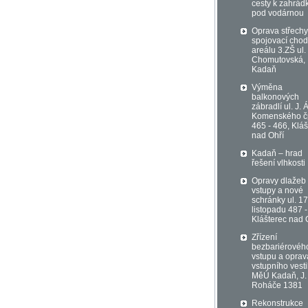
cesty k zahrá
pod vodárnou
Oprava střechy
spojovací chod
areálu 3.ZŠ ul.
Chomutovská,
Kadaň
Výměna
balkonových
zábradlí ul. J. Á
Komenského č
465 - 466, Kláš
nad Ohří
Kadaň – hrad
řešení vlhkosti
Opravy dlažeb
vstupy a nové
schránky ul. 17
listopadu 487 -
Klášterec nad 
Zřízení
bezbariérovéh
vstupu a oprav
vstupního vest
MěÚ Kadaň, J.
Roháče 1381
Rekonstrukce