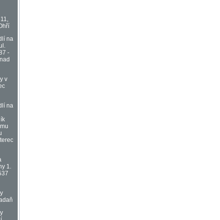
511,
Ohří
lí na
l.
87 -
 nad
y v
ec
lí na
ík
omu
u
terec
a
hy 1.
537
vy
Kadaň
vy
í,