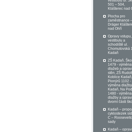
vestibulů ul. Šk
501 – 504,
Klášterec nad 
Plocha pro
zaměstnance 
Dräger Klášter
nad Ohří
Opravy vstupu,
vestibulu a
schodiště ul.
Chomutovská 
Kadaň
ZŠ Kadaň, Ško
1479 - výměna
dlažeb a opra
stěn, ZŠ Rudol
Koblice Kadaň
Pionýrů 1102 -
výměna dlažby
Kadaň, Na Pod
1480 - výměna
dlažby a úprav
dvorní části šk
Kadaň – propo
cyklostezek síd
C – Roosevelt
sady
Kadaň – oprav