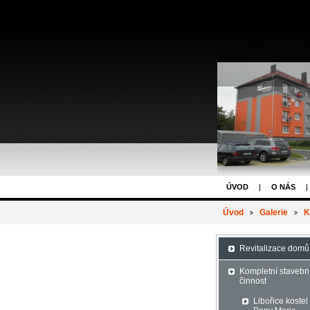
ÚVOD
O NÁS
Úvod
Galerie
K
Revitalizace domů
Kompletní stavebn
činnost
Libořice kostel