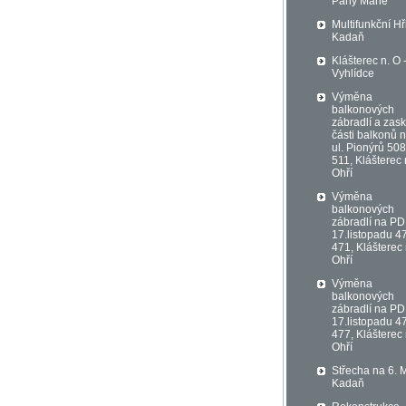
Pany Marie
Multifunkční Hř
Kadaň
Klášterec n. O 
Vyhlídce
Výměna
balkonových
zábradlí a zask
části balkonů 
ul. Pionýrů 508
511, Klášterec
Ohří
Výměna
balkonových
zábradlí na PD 
17.listopadu 4
471, Klášterec
Ohří
Výměna
balkonových
zábradlí na PD 
17.listopadu 4
477, Klášterec
Ohří
Střecha na 6. 
Kadaň