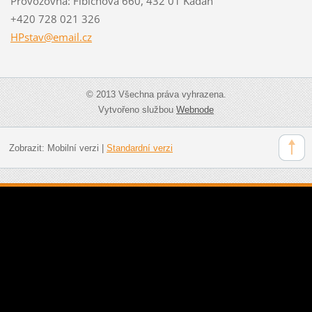
Provozovna: Fibichova 660, 432 01 Kadaň
+420 728 021 326
HPstav@e
mail.cz
© 2013 Všechna práva vyhrazena.
Vytvořeno službou
Webnode
Zobrazit:
Mobilní verzi
|
Standardní verzi