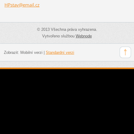
HPstav@e
mail.cz
© 2013 Všechna práva vyhrazena.
Vytvořeno službou
Webnode
Zobrazit:
Mobilní verzi
|
Standardní verzi