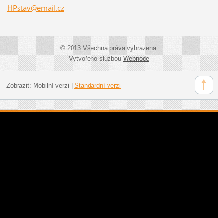
HPstav@e
mail.cz
© 2013 Všechna práva vyhrazena.
Vytvořeno službou
Webnode
Zobrazit:
Mobilní verzi
|
Standardní verzi