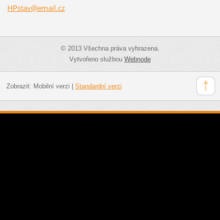
HPstav@e
mail.cz
© 2013 Všechna práva vyhrazena.
Vytvořeno službou
Webnode
Zobrazit:
Mobilní verzi
|
Standardní verzi