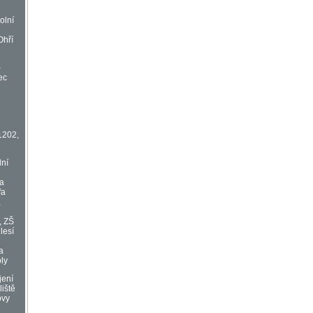
olní
Ohří
–
ec
1202,
lní
va
fa
,
, ZŠ
lesí
a
oly
jení
liště
ovy