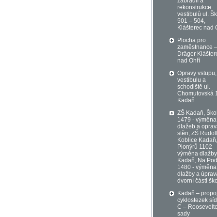
zábradlí a
rekonstrukce
vestibulů ul. Šk
501 – 504,
Klášterec nad 
Plocha pro
zaměstnance 
Dräger Klášter
nad Ohří
Opravy vstupu,
vestibulu a
schodiště ul.
Chomutovská 
Kadaň
ZŠ Kadaň, Ško
1479 - výměna
dlažeb a opra
stěn, ZŠ Rudol
Koblice Kadaň
Pionýrů 1102 -
výměna dlažby
Kadaň, Na Pod
1480 - výměna
dlažby a úprav
dvorní části šk
Kadaň – propo
cyklostezek síd
C – Roosevelt
sady