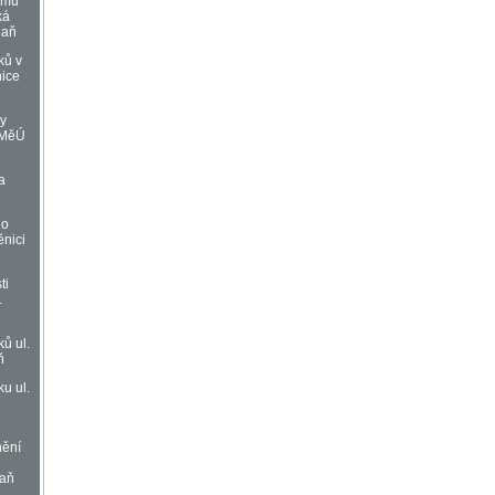
omu
ká
daň
ků v
ice
vy
 MěÚ
a
ho
ěnici
ti
.
ů ul.
ň
u ul.
nění
daň