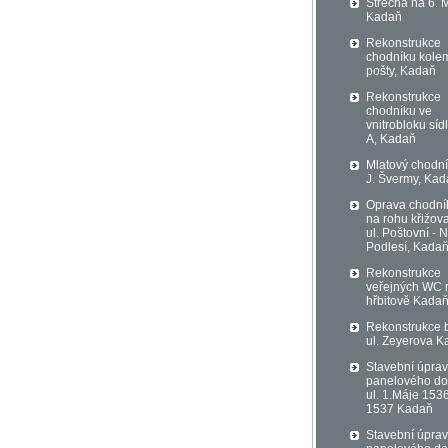
Střecha na 6. 
Kadaň
Rekonstrukce
chodníku kole
pošty, Kadaň
Rekonstrukce
chodníku ve
vnitrobloku sídl
A, Kadaň
Mlatový chodní
J. Švermy, Ka
Oprava chodní
na rohu křižov
ul. Poštovní - 
Podlesí, Kada
Rekonstrukce
veřejných WC 
hřbitově Kada
Rekonstrukce 
ul. Zeyerova 
Stavební úpra
panelového d
ul. 1.Máje 153
1537 Kadaň
Stavební úpra