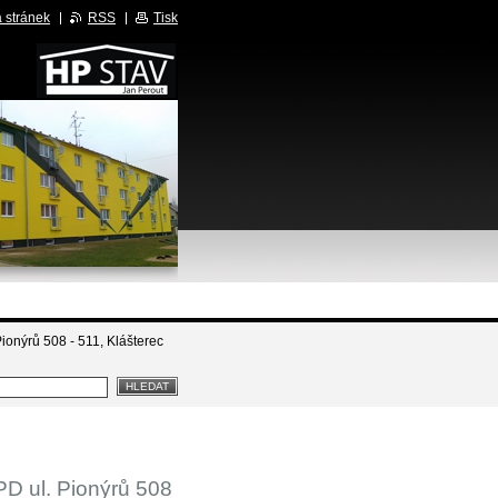
 stránek
RSS
Tisk
ionýrů 508 - 511, Klášterec
D ul. Pionýrů 508