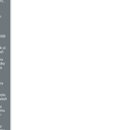
MŠ,
m
iště
k ul.
daň
ku
atky
Na
ň
na
ň
bytu
Kadaň
vy
omu
6-
vy