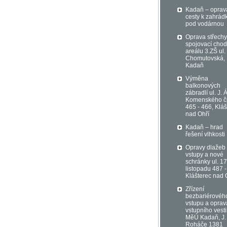
Kadaň – oprav
cesty k zahrá
pod vodárnou
Oprava střechy
spojovací chod
areálu 3.ZŠ ul.
Chomutovská,
Kadaň
Výměna
balkonových
zábradlí ul. J. Á
Komenského č
465 - 466, Kláš
nad Ohří
Kadaň – hrad
řešení vlhkosti
Opravy dlažeb
vstupy a nové
schránky ul. 17
listopadu 487 -
Klášterec nad 
Zřízení
bezbariérovéh
vstupu a oprav
vstupního vest
MěÚ Kadaň, J.
Roháče 1381