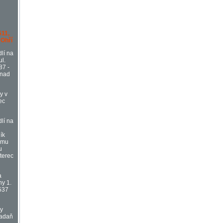
511,
 Ohří
lí na
l.
87 -
 nad
y v
ec
lí na
ík
omu
u
terec
a
hy 1.
537
vy
Kadaň