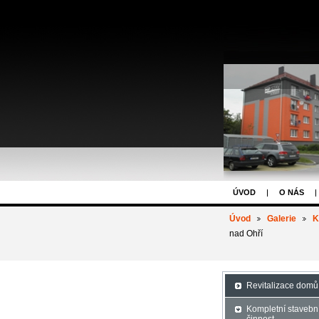
ÚVOD
O NÁS
Úvod
Galerie
K
nad Ohří
Revitalizace domů
Kompletní stavebn