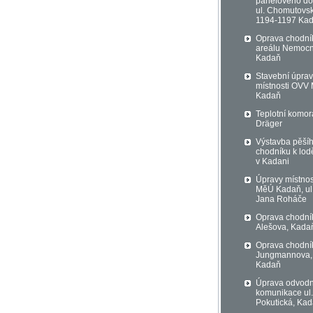
panelového d
ul. Chomutovs
1194-1197 Ka
Oprava chodní
areálu Nemocn
Kadaň
Stavební úpra
místnosti OVV
Kadaň
Teplotní komor
Dräger
Výstavba pěší
chodníku k lod
v Kadani
Úpravy místnos
MěÚ Kadaň, ul
Jana Roháče
Oprava chodník
Alešova, Kada
Oprava chodník
Jungmannova,
Kadaň
Úprava odvod
komunikace ul.
Pokutická, Ka