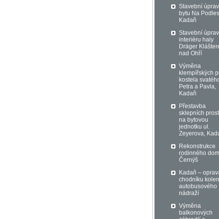
Stavební úpra
bytu Na Podles
Kadaň
Stavební úprav
interiéru haly
Dräger Klášter
nad Ohří
Výměna
klempířských p
kostela svatéh
Petra a Pavla,
Kadaň
Přestavba
sklepních pros
na bytovou
jednotku ul.
Zeyerova, Kad
Rekonstrukce
rodinného do
Černýš
Kadaň – oprav
chodníku kole
autobusového
nádraží
Výměna
balkonových