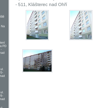
- 511, Klášterec nad Ohří
iště
- Na
lení
na PD
 -
 nad
ul.
70-
 nad
ul.
76-
 nad