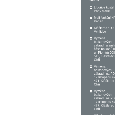
činnost
Libořice kostel
Pany Marie
Multifunkční Hř
Kadaň
Klášterec n. O 
Vyhlídce
Výměna
balkonových
zábradlí a zask
části balkonů 
ul. Pionýrů 508
511, Klášterec
Ohří
Výměna
balkonových
zábradlí na PD 
17.listopadu 4
471, Klášterec
Ohří
Výměna
balkonových
zábradlí na PD 
17.listopadu 4
477, Klášterec
Ohří