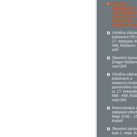
Výměna
balkonových
zábradlí zadní
strana PD ul.
Pionýrů 508 - 
Klášterec nad
Výměna zábrad
balkónech PD u
17. listopadu 4
488, Klášterec
ohří
Stavební úprav
Dräger Klášter
nad Ohří
Výměna zábrad
balkónech a
okapový chodn
panelového d
ul. 17. listopad
468 - 469, Kláš
nad Ohří
Rekonstrukce 
zateplení střec
Máje 1536 – 1
Kadaň
Stavební úpra
bytu 1. máje, 