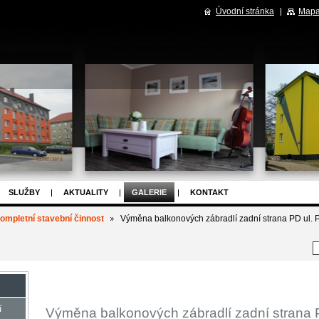
Úvodní stránka
Mapa
SLUŽBY
AKTUALITY
GALERIE
KONTAKT
ompletní stavební činnost
Výměna balkonových zábradlí zadní strana PD ul. P
í
Výměna balkonových zábradlí zadní strana P