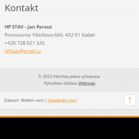
Kontakt
HP STAV - Jan Perout
Provozovna: Fibichova 660, 432 01 Kadaň
+420 728 021 326
HPstav@e
mail.cz
© 2013 Všechna práva vyhrazena.
Vytvořeno službou
Webnode
Zobrazit:
Mobilní verzi
|
Standardní verzi