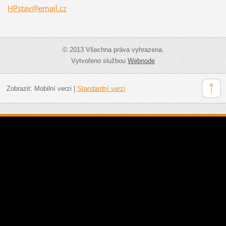
HPstav@e
mail.cz
© 2013 Všechna práva vyhrazena.
Vytvořeno službou
Webnode
Zobrazit:
Mobilní verzi
|
Standardní verzi